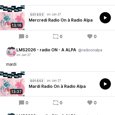
S01:E03
Mercredi Radio On à Radio Alpa
13:16
0
0
0
LMS2026 - radio ON - A ALPA
@radioonalpa
mardi
S01:E02
Mardi Radio On à Radio Alpa
13:37
0
0
0